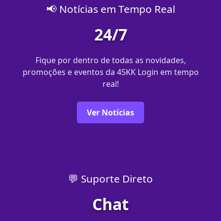
📢 Notícias em Tempo Real
24/7
Fique por dentro de todas as novidades,
promoções e eventos da 45KK Login em tempo
real!
Ver Notícias
💬 Suporte Direto
Chat