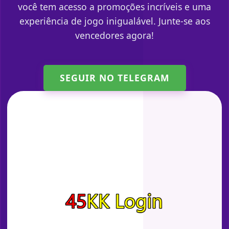
você tem acesso a promoções incríveis e uma
experiência de jogo inigualável. Junte-se aos
vencedores agora!
SEGUIR NO TELEGRAM