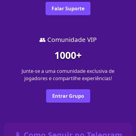
Falar Suporte
👥 Comunidade VIP
1000+
Junte-se a uma comunidade exclusiva de
jogadores e compartilhe experiências!
Entrar Grupo
📱 Como Seguir no Telegram