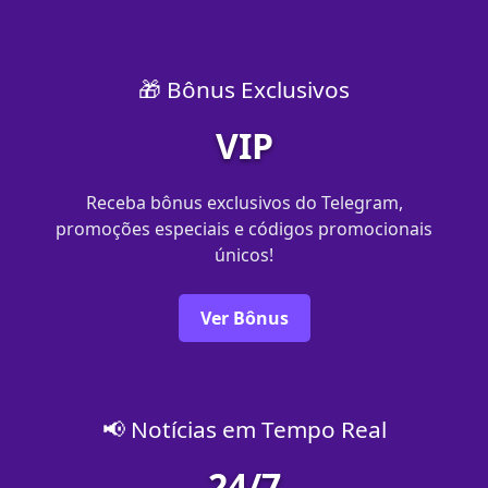
🎁 Bônus Exclusivos
VIP
Receba bônus exclusivos do Telegram,
promoções especiais e códigos promocionais
únicos!
Ver Bônus
📢 Notícias em Tempo Real
24/7