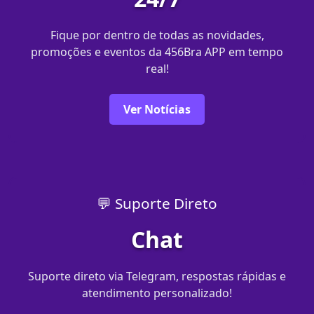
Fique por dentro de todas as novidades,
promoções e eventos da 456Bra APP em tempo
real!
Ver Notícias
💬 Suporte Direto
Chat
Suporte direto via Telegram, respostas rápidas e
atendimento personalizado!