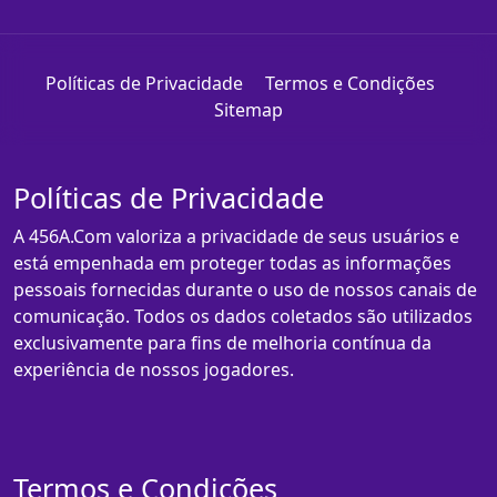
Políticas de Privacidade
Termos e Condições
Sitemap
Políticas de Privacidade
A 456A.Com valoriza a privacidade de seus usuários e
está empenhada em proteger todas as informações
pessoais fornecidas durante o uso de nossos canais de
comunicação. Todos os dados coletados são utilizados
exclusivamente para fins de melhoria contínua da
experiência de nossos jogadores.
Termos e Condições