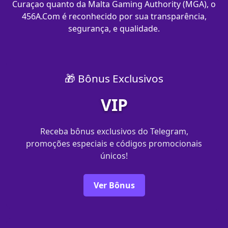
Curaçao quanto da Malta Gaming Authority (MGA), o
456A.Com é reconhecido por sua transparência,
segurança, e qualidade.
🎁 Bônus Exclusivos
VIP
Receba bônus exclusivos do Telegram,
promoções especiais e códigos promocionais
únicos!
Ver Bônus