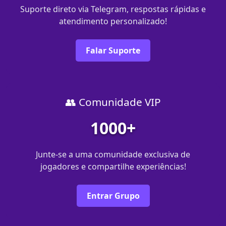
Suporte direto via Telegram, respostas rápidas e
atendimento personalizado!
Falar Suporte
👥 Comunidade VIP
1000+
Junte-se a uma comunidade exclusiva de
jogadores e compartilhe experiências!
Entrar Grupo