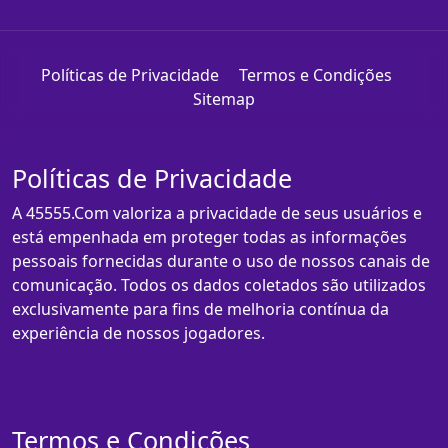
Políticas de Privacidade
Termos e Condições
Sitemap
Políticas de Privacidade
A 45555.Com valoriza a privacidade de seus usuários e
está empenhada em proteger todas as informações
pessoais fornecidas durante o uso de nossos canais de
comunicação. Todos os dados coletados são utilizados
exclusivamente para fins de melhoria contínua da
experiência de nossos jogadores.
Termos e Condições