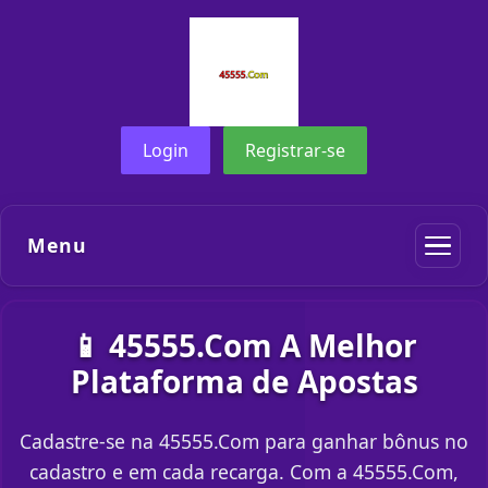
Login
Registrar-se
Menu
📱 45555.Com A Melhor
Plataforma de Apostas
Cadastre-se na 45555.Com para ganhar bônus no
cadastro e em cada recarga. Com a 45555.Com,