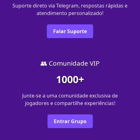
Suporte direto via Telegram, respostas rápidas e
atendimento personalizado!
Falar Suporte
👥 Comunidade VIP
1000+
Junte-se a uma comunidade exclusiva de
jogadores e compartilhe experiências!
Entrar Grupo