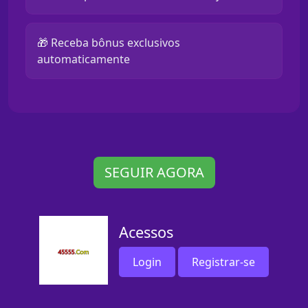
🎁 Receba bônus exclusivos
automaticamente
SEGUIR AGORA
Acessos
Login
Registrar-se