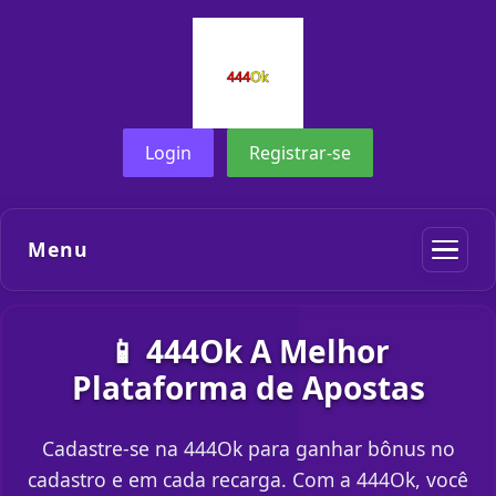
Login
Registrar-se
Menu
📱 444Ok A Melhor
Plataforma de Apostas
Cadastre-se na 444Ok para ganhar bônus no
cadastro e em cada recarga. Com a 444Ok, você