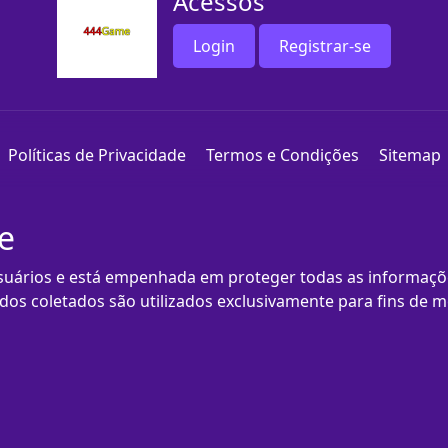
Acessos
Login
Registrar-se
Políticas de Privacidade
Termos e Condições
Sitemap
de
usuários e está empenhada em proteger todas as informaçõ
os coletados são utilizados exclusivamente para fins de m