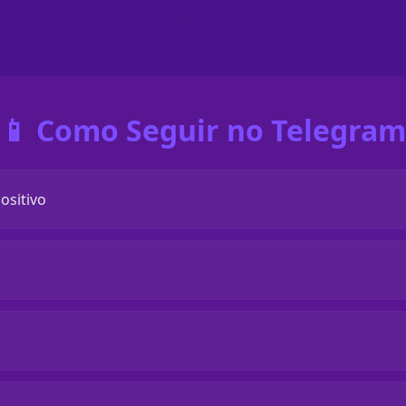
📱 Como Seguir no Telegram
ositivo