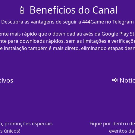
📱 Benefícios do Canal
Descubra as vantagens de seguir a 444Game no Telegram
ente mais rápido que o download através da Google Play S
e para downloads rápidos, sem as limitações e verificações 
e instalação também é mais direto, eliminando etapas desn
sivos
📢 Notí
m, promoções especiais
Fique por dentro d
s únicos!
eventos da