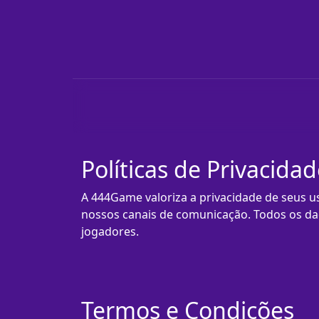
Políticas de Privacida
A 444Game valoriza a privacidade de seus 
nossos canais de comunicação. Todos os dad
jogadores.
Termos e Condições