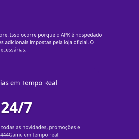
tore. Isso ocorre porque o APK é hospedado
adicionais impostas pela loja oficial. O
ecessárias.
cias em Tempo Real
24/7
e todas as novidades, promoções e
 444Game em tempo real!