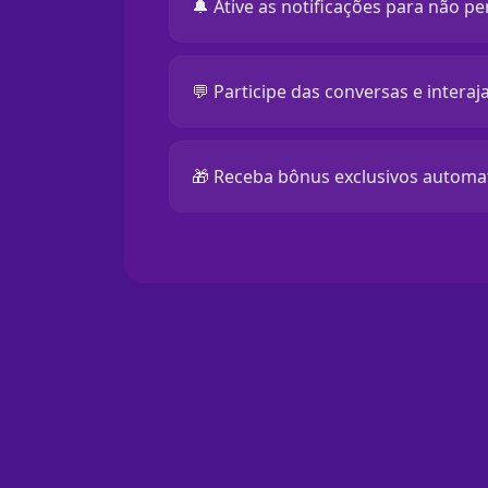
🔔 Ative as notificações para não p
💬 Participe das conversas e interaj
🎁 Receba bônus exclusivos autom