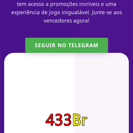
tem acesso a promoções incríveis e uma
experiência de jogo inigualável. Junte-se aos
vencedores agora!
SEGUIR NO TELEGRAM