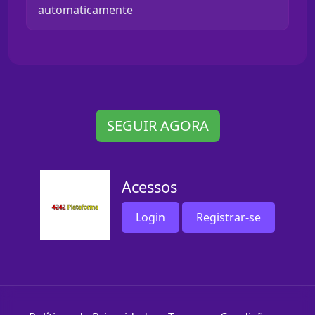
automaticamente
SEGUIR AGORA
Acessos
Login
Registrar-se