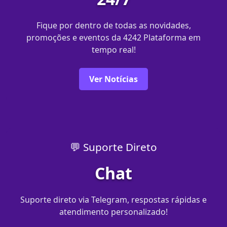
Fique por dentro de todas as novidades,
promoções e eventos da 4242 Plataforma em
tempo real!
Ver Notícias
💬 Suporte Direto
Chat
Suporte direto via Telegram, respostas rápidas e
atendimento personalizado!