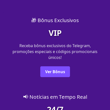
🎁 Bônus Exclusivos
VIP
Receba bônus exclusivos do Telegram,
promoções especiais e códigos promocionais
únicos!
Ver Bônus
📢 Notícias em Tempo Real
24/7