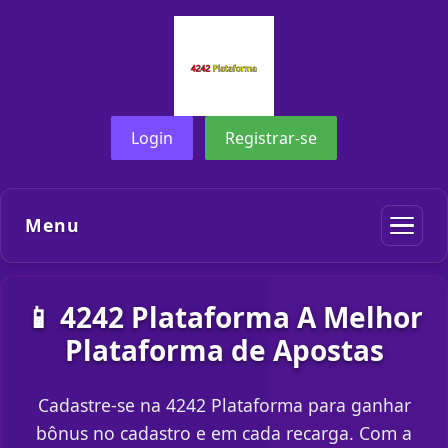
Login
Registrar-se
Menu
📱 4242 Plataforma A Melhor
Plataforma de Apostas
Cadastre-se na 4242 Plataforma para ganhar
bônus no cadastro e em cada recarga. Com a