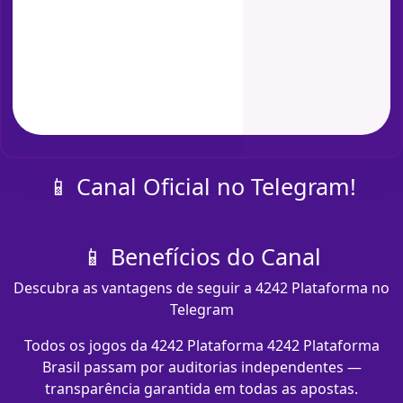
📱 Canal Oficial no Telegram!
📱 Benefícios do Canal
Descubra as vantagens de seguir a 4242 Plataforma no
Telegram
Todos os jogos da 4242 Plataforma 4242 Plataforma
Brasil passam por auditorias independentes —
transparência garantida em todas as apostas.