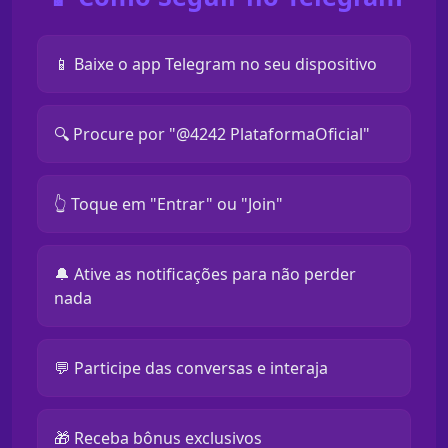
📱 Baixe o app Telegram no seu dispositivo
🔍 Procure por "@4242 PlataformaOficial"
👆 Toque em "Entrar" ou "Join"
🔔 Ative as notificações para não perder
nada
💬 Participe das conversas e interaja
🎁 Receba bônus exclusivos