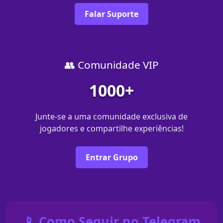
Falar Suporte
👥 Comunidade VIP
1000+
Junte-se a uma comunidade exclusiva de
jogadores e compartilhe experiências!
Entrar Grupo
📱 Como Seguir no Telegram