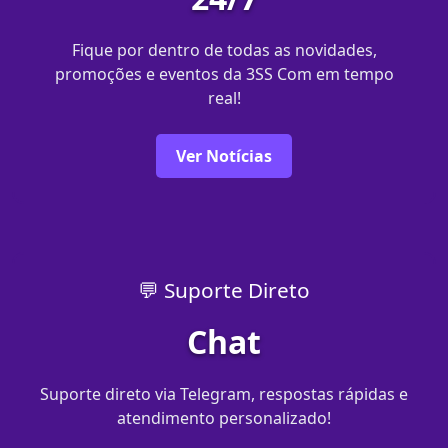
Fique por dentro de todas as novidades,
promoções e eventos da 3SS Com em tempo
real!
Ver Notícias
💬 Suporte Direto
Chat
Suporte direto via Telegram, respostas rápidas e
atendimento personalizado!