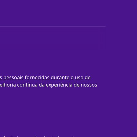
s pessoais fornecidas durante o uso de
elhoria contínua da experiência de nossos