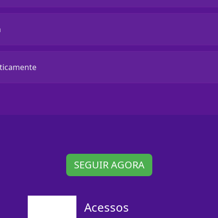
a
aticamente
SEGUIR AGORA
Acessos