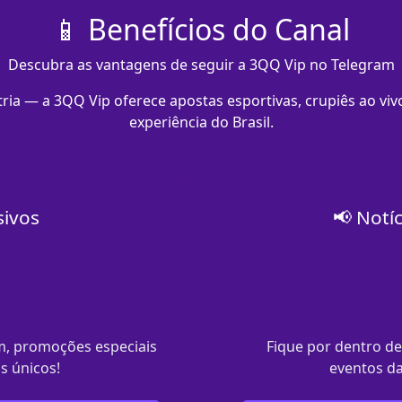
📱 Benefícios do Canal
Descubra as vantagens de seguir a 3QQ Vip no Telegram
ria — a 3QQ Vip oferece apostas esportivas, crupiês ao vi
experiência do Brasil.
sivos
📢 Notí
m, promoções especiais
Fique por dentro d
s únicos!
eventos d