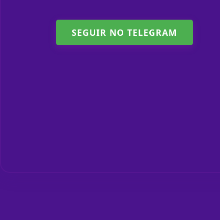
SEGUIR NO TELEGRAM