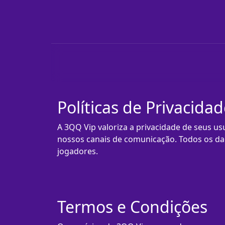
Políticas de Privacida
A 3QQ Vip valoriza a privacidade de seus u
nossos canais de comunicação. Todos os dad
jogadores.
Termos e Condições