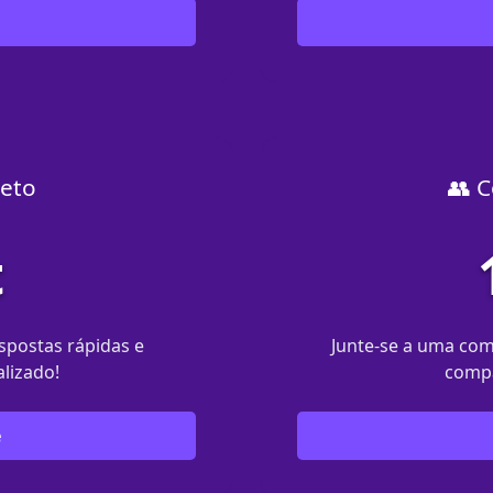
reto
👥 
t
espostas rápidas e
Junte-se a uma com
lizado!
compa
e