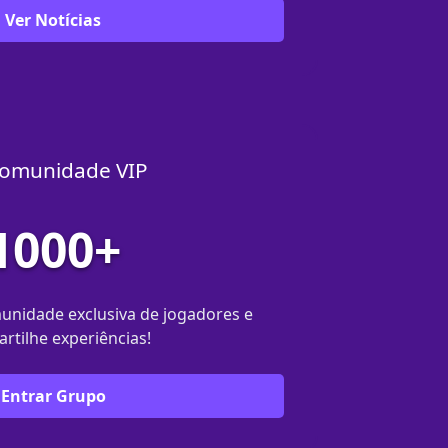
Ver Notícias
Comunidade VIP
1000+
unidade exclusiva de jogadores e
rtilhe experiências!
Entrar Grupo