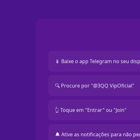
📱 Baixe o app Telegram no seu disp
🔍 Procure por "@3QQ VipOficial"
👆 Toque em "Entrar" ou "Join"
🔔 Ative as notificações para não p