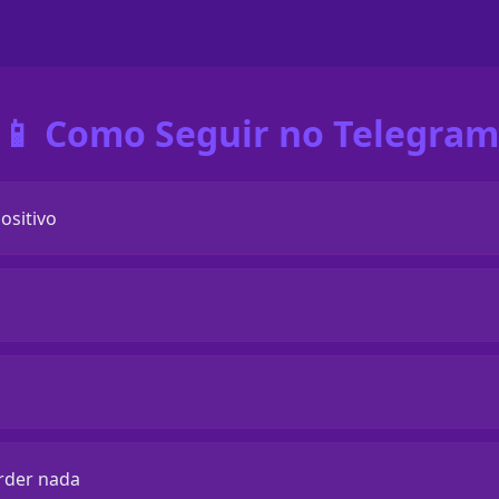
📱 Como Seguir no Telegram
ositivo
erder nada