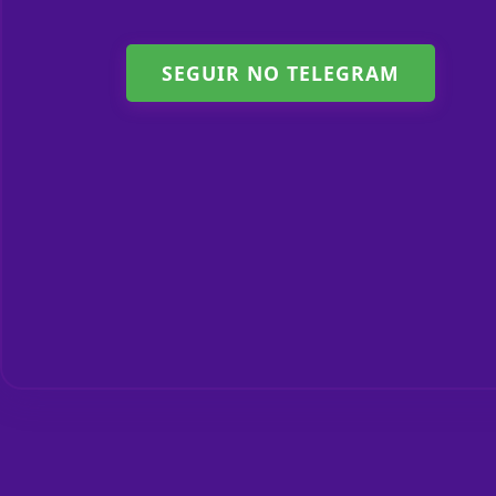
SEGUIR NO TELEGRAM