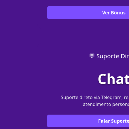
Ver Bônus
💬 Suporte Di
Cha
Suporte direto via Telegram, r
atendimento persona
Falar Suport