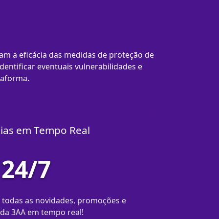
icam a eficácia das medidas de proteção de
ntificar eventuais vulnerabilidades e
taforma.
cias em Tempo Real
24/7
e todas as novidades, promoções e
 da 3AA em tempo real!