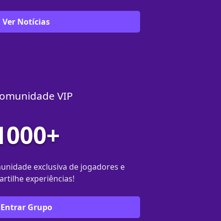
Ver Notícias
Comunidade VIP
1000+
unidade exclusiva de jogadores e
rtilhe experiências!
Entrar Grupo