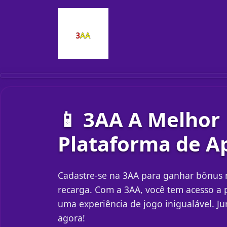
📱 3AA A Melhor
Plataforma de A
Cadastre-se na 3AA para ganhar bônus 
recarga. Com a 3AA, você tem acesso a 
uma experiência de jogo inigualável. J
agora!