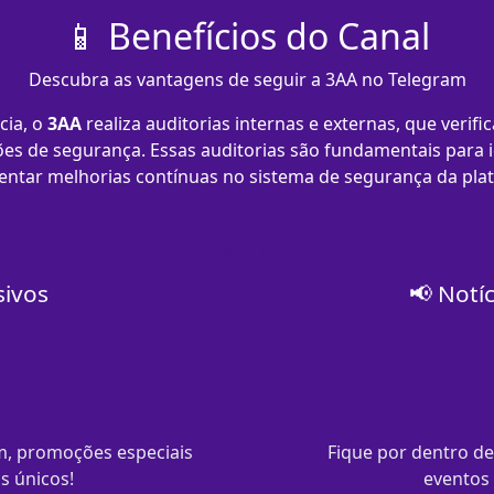
📱 Benefícios do Canal
Descubra as vantagens de seguir a 3AA no Telegram
cia, o
3AA
realiza auditorias internas e externas, que verif
s de segurança. Essas auditorias são fundamentais para ide
ntar melhorias contínuas no sistema de segurança da pla
sivos
📢 Notí
m, promoções especiais
Fique por dentro d
s únicos!
eventos