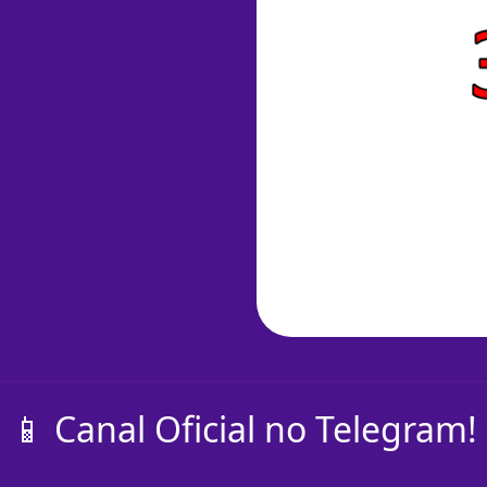
📱 Canal Oficial no Telegram!