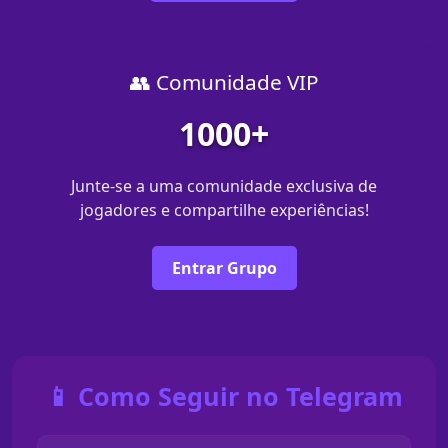
👥 Comunidade VIP
1000+
Junte-se a uma comunidade exclusiva de
jogadores e compartilhe experiências!
Entrar Grupo
📱 Como Seguir no Telegram