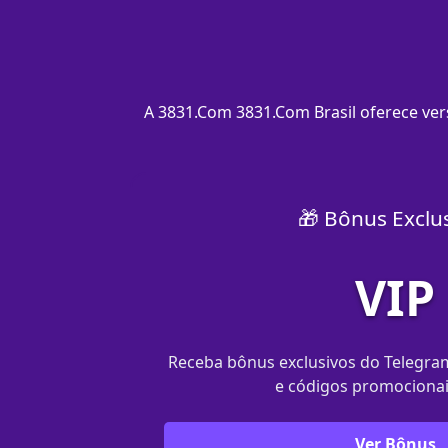
A 3831.Com 3831.Com Brasil oferece ver
🎁 Bônus Exclu
VIP
Receba bônus exclusivos do Telegra
e códigos promocionai
Ver Bônus