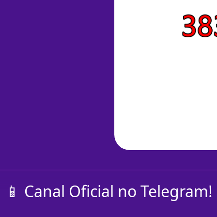
📱 Canal Oficial no Telegram!