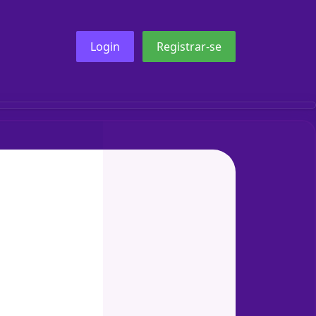
Login
Registrar-se