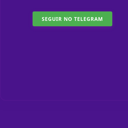
SEGUIR NO TELEGRAM