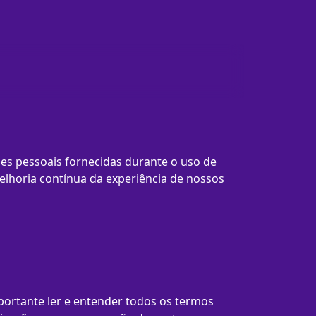
es pessoais fornecidas durante o uso de
elhoria contínua da experiência de nossos
ortante ler e entender todos os termos