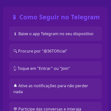
📱 Como Seguir no Telegram
📱 Baixe o app Telegram no seu dispositivo
🔍 Procure por "@36TOficial"
👆 Toque em "Entrar" ou "Join"
🔔 Ative as notificações para não perder
nada
💬 Participe das conversas e interaja