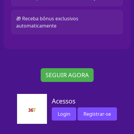
🎁 Receba bônus exclusivos
automaticamente
SEGUIR AGORA
Acessos
Login
Registrar-se