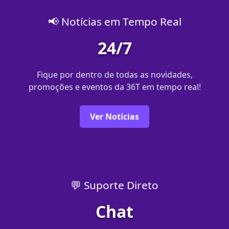
📢 Notícias em Tempo Real
24/7
Fique por dentro de todas as novidades,
promoções e eventos da 36T em tempo real!
Ver Notícias
💬 Suporte Direto
Chat