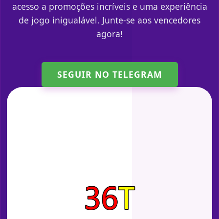
acesso a promoções incríveis e uma experiência
de jogo inigualável. Junte-se aos vencedores
agora!
SEGUIR NO TELEGRAM