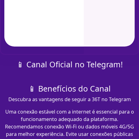
📱 Canal Oficial no Telegram!
📱 Benefícios do Canal
Descubra as vantagens de seguir a 36T no Telegram
Uma conexão estável com a internet é essencial para o
funcionamento adequado da plataforma.
Recomendamos conexão Wi-Fi ou dados móveis 4G/5G
para melhor experiência. Evite usar conexões públicas