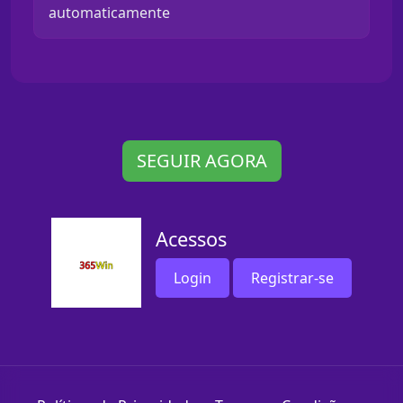
automaticamente
SEGUIR AGORA
Acessos
Login
Registrar-se