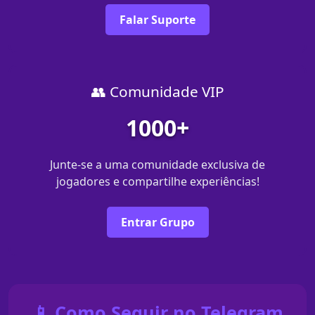
Falar Suporte
👥 Comunidade VIP
1000+
Junte-se a uma comunidade exclusiva de
jogadores e compartilhe experiências!
Entrar Grupo
📱 Como Seguir no Telegram