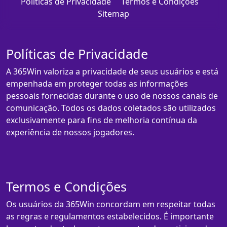
Políticas de Privacidade
Termos e Condições
Sitemap
Políticas de Privacidade
A 365Win valoriza a privacidade de seus usuários e está
empenhada em proteger todas as informações
pessoais fornecidas durante o uso de nossos canais de
comunicação. Todos os dados coletados são utilizados
exclusivamente para fins de melhoria contínua da
experiência de nossos jogadores.
Termos e Condições
Os usuários da 365Win concordam em respeitar todas
as regras e regulamentos estabelecidos. É importante