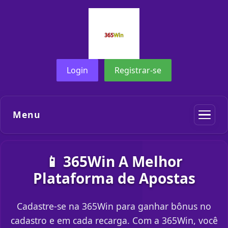
Login
Registrar-se
Menu
📱 365Win A Melhor
Plataforma de Apostas
Cadastre-se na 365Win para ganhar bônus no
cadastro e em cada recarga. Com a 365Win, você