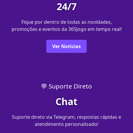
24/7
Fique por dentro de todas as novidades,
promoções e eventos da 365Jogo em tempo real!
Ver Notícias
💬 Suporte Direto
Chat
Suporte direto via Telegram, respostas rápidas e
atendimento personalizado!