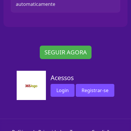
automaticamente
SEGUIR AGORA
Acessos
Login
Registrar-se