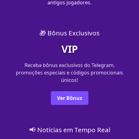
antigos jogadores.
🎁 Bônus Exclusivos
VIP
Receba bônus exclusivos do Telegram,
promoções especiais e códigos promocionais
únicos!
Ver Bônus
📢 Notícias em Tempo Real