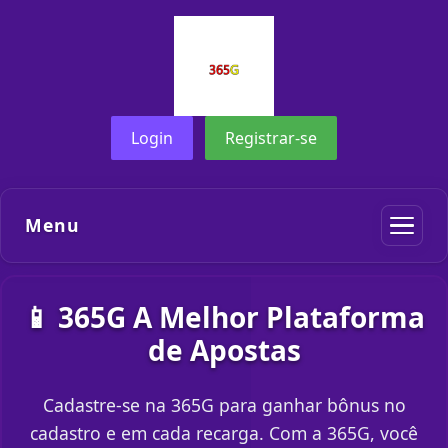
Login
Registrar-se
Menu
📱 365G A Melhor Plataforma
de Apostas
Cadastre-se na 365G para ganhar bônus no
cadastro e em cada recarga. Com a 365G, você