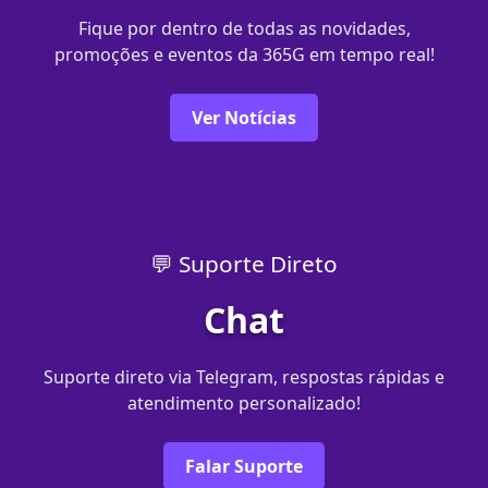
Fique por dentro de todas as novidades,
promoções e eventos da 365G em tempo real!
Ver Notícias
💬 Suporte Direto
Chat
Suporte direto via Telegram, respostas rápidas e
atendimento personalizado!
Falar Suporte