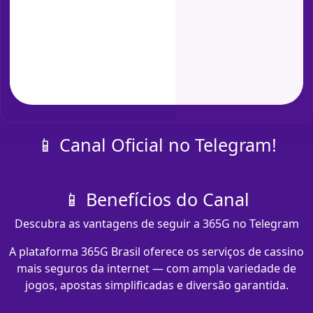
📱 Canal Oficial no Telegram!
📱 Benefícios do Canal
Descubra as vantagens de seguir a 365G no Telegram
A plataforma 365G Brasil oferece os serviços de cassino
mais seguros da internet — com ampla variedade de
jogos, apostas simplificadas e diversão garantida.