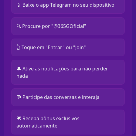
📱 Baixe o app Telegram no seu dispositivo
🔍 Procure por "@365GOficial"
👆 Toque em "Entrar" ou "Join"
🔔 Ative as notificações para não perder
nada
💬 Participe das conversas e interaja
🎁 Receba bônus exclusivos
automaticamente