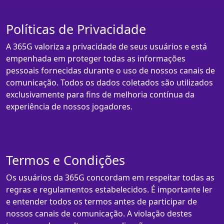
Políticas de Privacidade
A 365G valoriza a privacidade de seus usuários e está
empenhada em proteger todas as informações
pessoais fornecidas durante o uso de nossos canais de
comunicação. Todos os dados coletados são utilizados
exclusivamente para fins de melhoria contínua da
experiência de nossos jogadores.
Termos e Condições
Os usuários da 365G concordam em respeitar todas as
regras e regulamentos estabelecidos. É importante ler
e entender todos os termos antes de participar de
nossos canais de comunicação. A violação destes