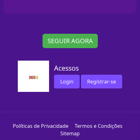
SEGUIR AGORA
Acessos
Login
Registrar-se
Políticas de Privacidade
Termos e Condições
Sitemap