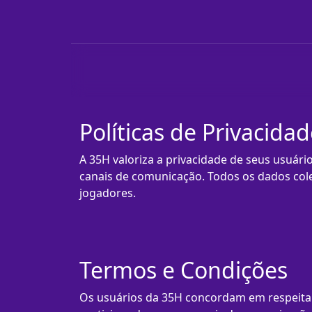
Políticas de Privacida
A 35H valoriza a privacidade de seus usuár
canais de comunicação. Todos os dados cole
jogadores.
Termos e Condições
Os usuários da 35H concordam em respeitar 