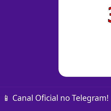
📱 Canal Oficial no Telegram!