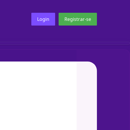
Login
Registrar-se