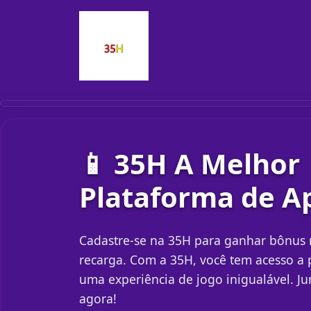
📱 35H A Melhor
Plataforma de A
Cadastre-se na 35H para ganhar bônus 
recarga. Com a 35H, você tem acesso a 
uma experiência de jogo inigualável. J
agora!