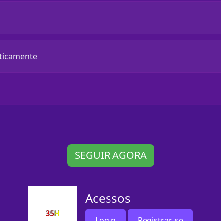
a
aticamente
SEGUIR AGORA
Acessos
Login
Registrar-se