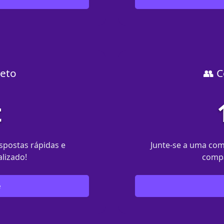
reto
👥 
t
espostas rápidas e
Junte-se a uma com
lizado!
compa
e