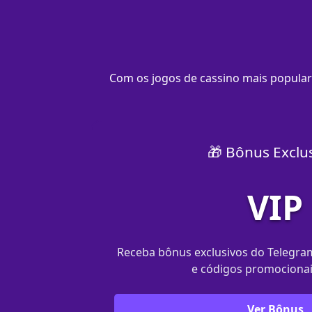
Com os jogos de cassino mais populare
🎁 Bônus Exclu
VIP
Receba bônus exclusivos do Telegra
e códigos promocionai
Ver Bônus