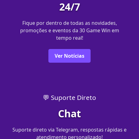
24/7
Fique por dentro de todas as novidades,
promoções e eventos da 30 Game Win em
tempo real!
Ver Notícias
💬 Suporte Direto
Chat
Suporte direto via Telegram, respostas rápidas e
atendimento personalizado!