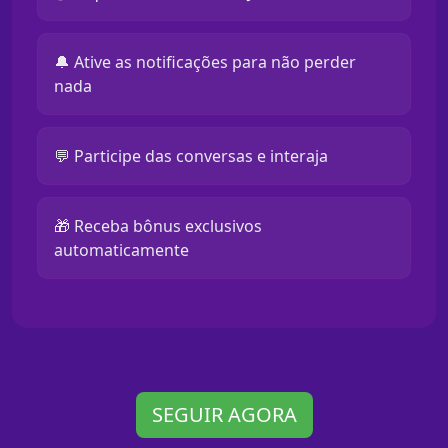
🔔 Ative as notificações para não perder
nada
💬 Participe das conversas e interaja
🎁 Receba bônus exclusivos
automaticamente
SEGUIR AGORA