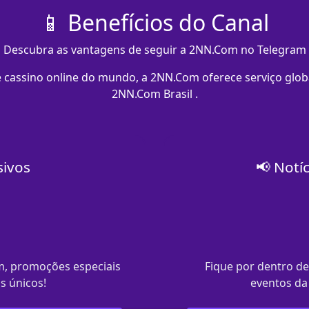
📱 Benefícios do Canal
Descubra as vantagens de seguir a 2NN.Com no Telegram
cassino online do mundo, a 2NN.Com oferece serviço glob
2NN.Com Brasil .
sivos
📢 Notí
m, promoções especiais
Fique por dentro d
s únicos!
eventos da