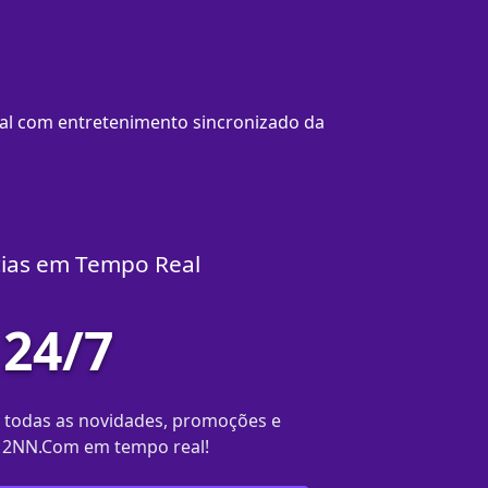
al com entretenimento sincronizado da
cias em Tempo Real
24/7
e todas as novidades, promoções e
 2NN.Com em tempo real!