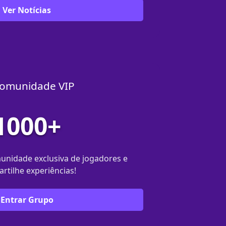
Ver Notícias
Comunidade VIP
1000+
unidade exclusiva de jogadores e
rtilhe experiências!
Entrar Grupo