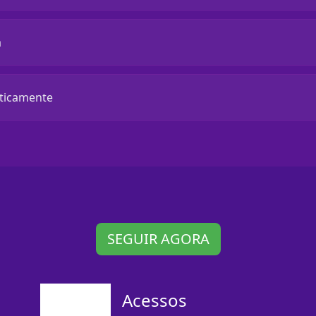
a
aticamente
SEGUIR AGORA
Acessos