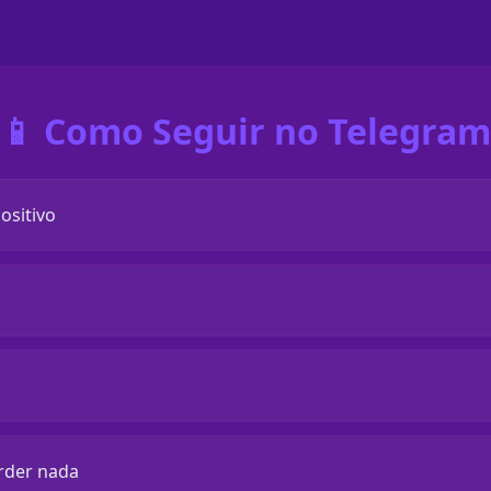
📱 Como Seguir no Telegram
ositivo
erder nada