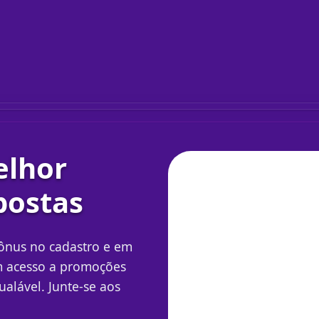
elhor
postas
ônus no cadastro e em
m acesso a promoções
ualável. Junte-se aos