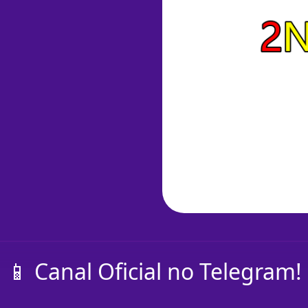
📱 Canal Oficial no Telegram!