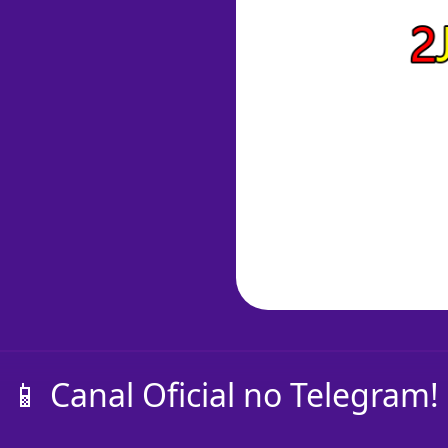
📱 Canal Oficial no Telegram!