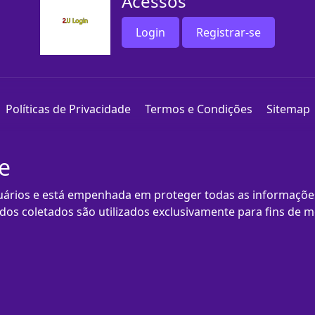
Acessos
Login
Registrar-se
Políticas de Privacidade
Termos e Condições
Sitemap
de
 usuários e está empenhada em proteger todas as informaçõe
os coletados são utilizados exclusivamente para fins de m