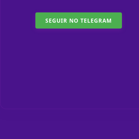
SEGUIR NO TELEGRAM