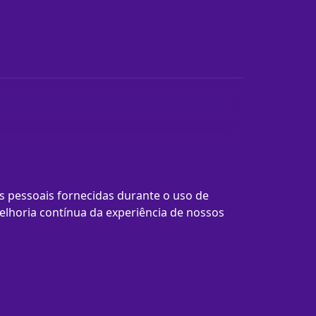
s pessoais fornecidas durante o uso de
elhoria contínua da experiência de nossos