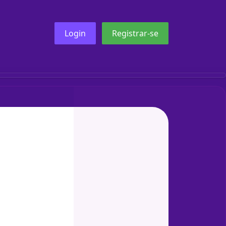
Login
Registrar-se