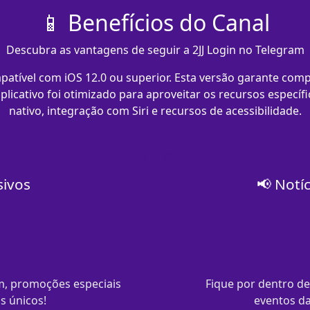
📱 Benefícios do Canal
Descubra as vantagens de seguir a 2JJ Login no Telegram
ompatível com iOS 12.0 ou superior. Esta versão garante co
plicativo foi otimizado para aproveitar os recursos específ
nativo, integração com Siri e recursos de acessibilidade.
sivos
📢 Notí
m, promoções especiais
Fique por dentro d
s únicos!
eventos da