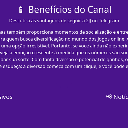
📱 Benefícios do Canal
Descubra as vantagens de seguir a 2JJ no Telegram
 mas também proporciona momentos de socialização e entr
ara quem busca diversificação no mundo dos jogos online. 
uma opção irresistível. Portanto, se você ainda não expe
 veja a emoção crescente à medida que os números são sor
r sua sorte. Com tanta diversão e potencial de ganhos, o
se esqueça: a diversão começa com um clique, e você pode e
sivos
📢 Notí