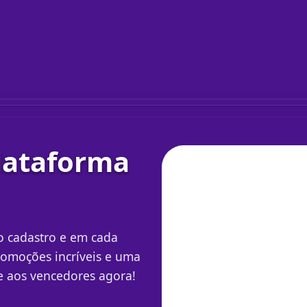
Plataforma
o cadastro e em cada
romoções incríveis e uma
se aos vencedores agora!