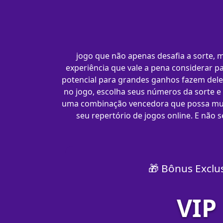
jogo que não apenas desafia a sorte,
experiência que vale a pena considerar p
potencial para grandes ganhos fazem dele 
no jogo, escolha seus números da sorte e
uma combinação vencedora que possa muda
seu repertório de jogos online. E não 
🎁 Bônus Exclu
VIP