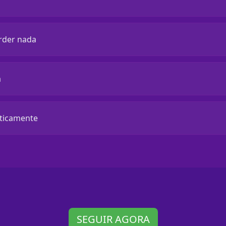
erder nada
a
aticamente
SEGUIR AGORA