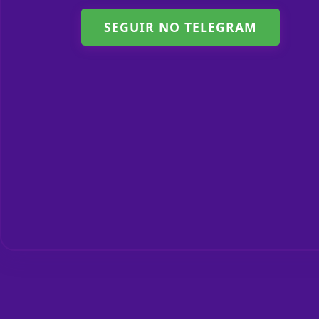
SEGUIR NO TELEGRAM