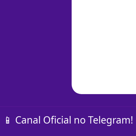
📱 Canal Oficial no Telegram!