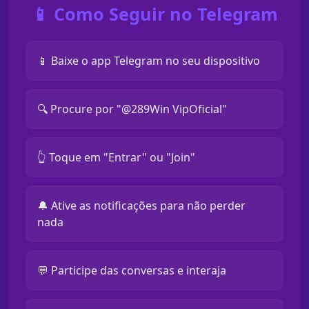
📱 Como Seguir no Telegram
📱 Baixe o app Telegram no seu dispositivo
🔍 Procure por "@289Win VipOficial"
👆 Toque em "Entrar" ou "Join"
🔔 Ative as notificações para não perder
nada
💬 Participe das conversas e interaja