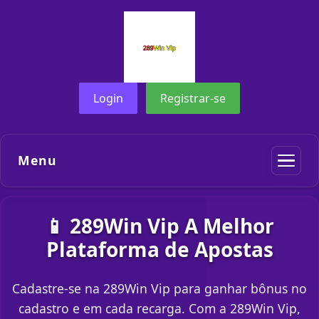
Login
Registrar-se
Menu
📱 289Win Vip A Melhor
Plataforma de Apostas
Cadastre-se na 289Win Vip para ganhar bônus no
cadastro e em cada recarga. Com a 289Win Vip,