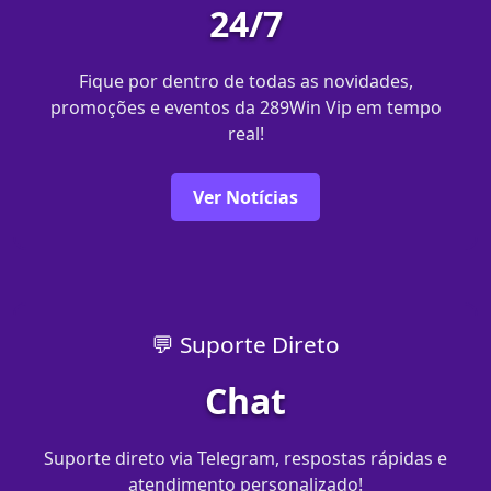
24/7
Fique por dentro de todas as novidades,
promoções e eventos da 289Win Vip em tempo
real!
Ver Notícias
💬 Suporte Direto
Chat
Suporte direto via Telegram, respostas rápidas e
atendimento personalizado!