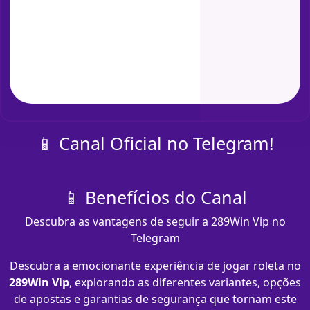
📱 Canal Oficial no Telegram!
📱 Benefícios do Canal
Descubra as vantagens de seguir a 289Win Vip no
Telegram
Descubra a emocionante experiência de jogar roleta no
289Win Vip
, explorando as diferentes variantes, opções
de apostas e garantias de segurança que tornam este