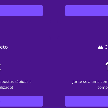
reto
👥 
t
espostas rápidas e
Junte-se a uma com
lizado!
compa
e