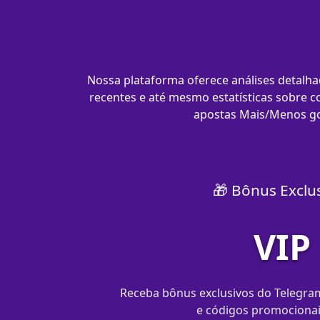
Nossa plataforma oferece análises detalhad
recentes e até mesmo estatísticas sobre c
apostas Mais/Menos gol
🎁 Bônus Exclu
VIP
Receba bônus exclusivos do Telegra
e códigos promocionai