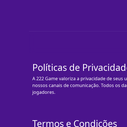
Políticas de Privacida
A 222 Game valoriza a privacidade de seus
nossos canais de comunicação. Todos os dad
jogadores.
Termos e Condições