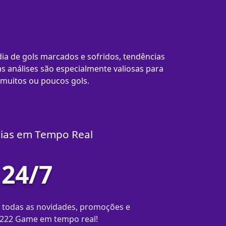
dia de gols marcados e sofridos, tendências
s análises são especialmente valiosas para
 muitos ou poucos gols.
cias em Tempo Real
24/7
e todas as novidades, promoções e
 222 Game em tempo real!