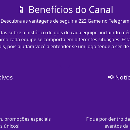
📱 Benefícios do Canal
Descubra as vantagens de seguir a 222 Game no Telegram
as sobre o histórico de gols de cada equipe, incluindo mé
omo cada equipe se comporta em diferentes situações. Esta
s, pois ajudam você a entender se um jogo tende a ser de
sivos
📢 Notí
m, promoções especiais
Fique por dentro d
s únicos!
eventos da