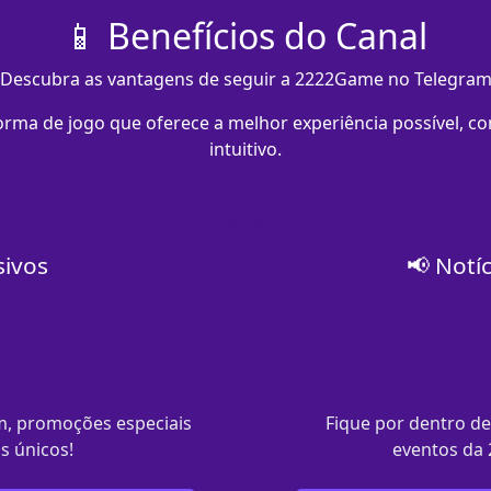
📱 Benefícios do Canal
Descubra as vantagens de seguir a 2222Game no Telegra
ma de jogo que oferece a melhor experiência possível, 
intuitivo.
sivos
📢 Notí
m, promoções especiais
Fique por dentro d
s únicos!
eventos da