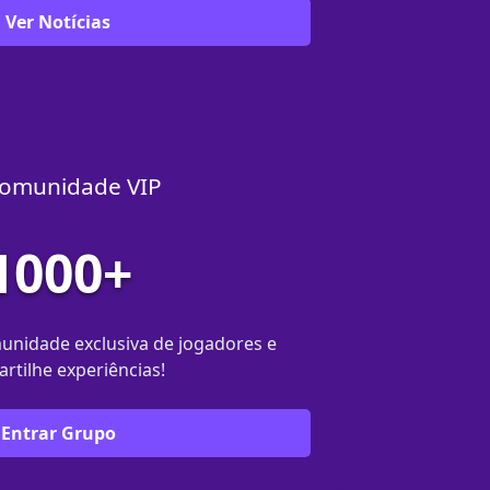
Ver Notícias
Comunidade VIP
1000+
unidade exclusiva de jogadores e
rtilhe experiências!
Entrar Grupo