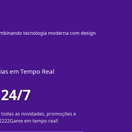
m
combinando tecnologia moderna com design
cias em Tempo Real
24/7
e todas as novidades, promoções e
 2222Game em tempo real!