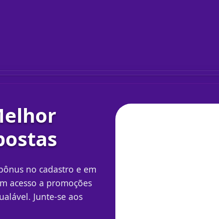
Melhor
postas
bônus no cadastro e em
em acesso a promoções
ualável. Junte-se aos