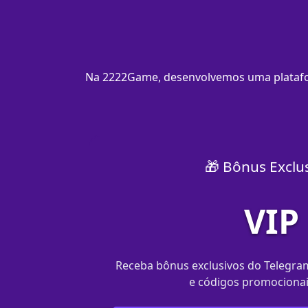
Na 2222Game, desenvolvemos uma platafor
🎁 Bônus Exclu
VIP
Receba bônus exclusivos do Telegra
e códigos promocionai