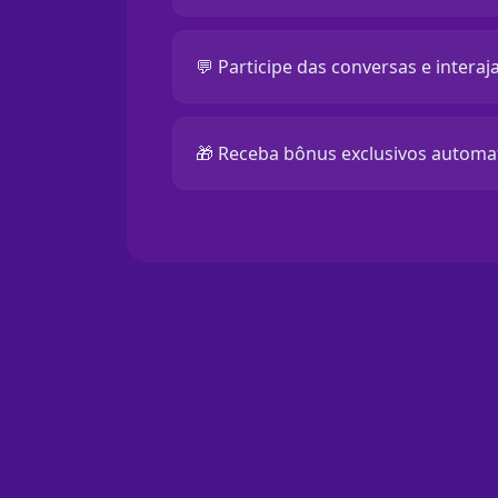
💬 Participe das conversas e interaj
🎁 Receba bônus exclusivos autom