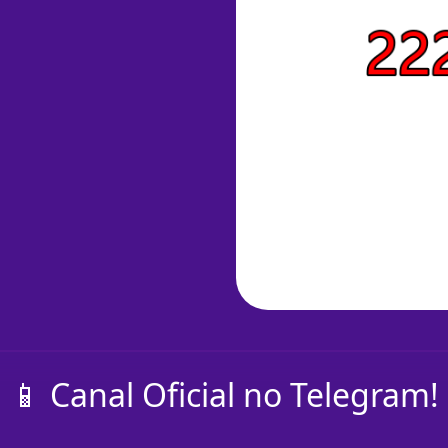
📱 Canal Oficial no Telegram!