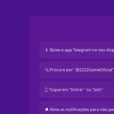
📱 Baixe o app Telegram no seu disp
🔍 Procure por "@2222GameOficial"
👆 Toque em "Entrar" ou "Join"
🔔 Ative as notificações para não p