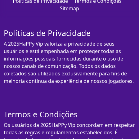
Políticas de Privacidade
Termos e Condições
Sitemap
Políticas de Privacidade
A 2025HaPPy Vip valoriza a privacidade de seus
usuários e está empenhada em proteger todas as
informações pessoais fornecidas durante o uso de
nossos canais de comunicação. Todos os dados
coletados são utilizados exclusivamente para fins de
melhoria contínua da experiência de nossos jogadores.
Termos e Condições
Os usuários da 2025HaPPy Vip concordam em respeitar
todas as regras e regulamentos estabelecidos. É