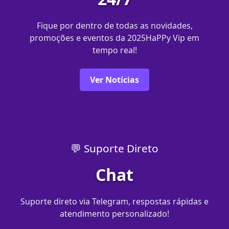
Fique por dentro de todas as novidades,
promoções e eventos da 2025HaPPy Vip em
tempo real!
Ver Notícias
💬 Suporte Direto
Chat
Suporte direto via Telegram, respostas rápidas e
atendimento personalizado!