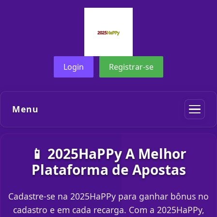
Login
Registrar-se
Menu
📱 2025HaPPy A Melhor
Plataforma de Apostas
Cadastre-se na 2025HaPPy para ganhar bônus no
cadastro e em cada recarga. Com a 2025HaPPy,