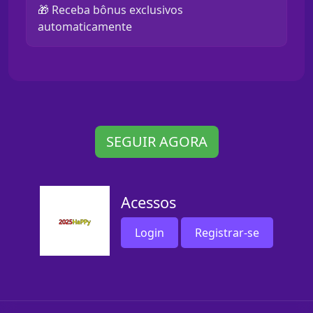
🎁 Receba bônus exclusivos
automaticamente
SEGUIR AGORA
Acessos
Login
Registrar-se