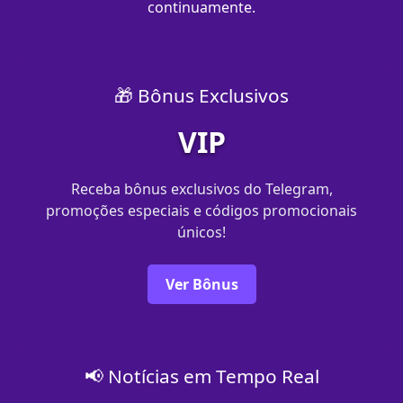
continuamente.
🎁 Bônus Exclusivos
VIP
Receba bônus exclusivos do Telegram,
promoções especiais e códigos promocionais
únicos!
Ver Bônus
📢 Notícias em Tempo Real