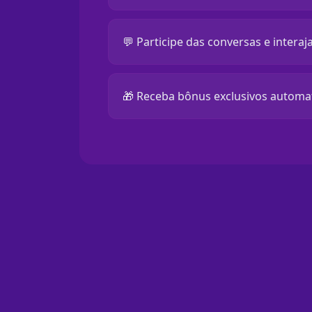
💬 Participe das conversas e interaj
🎁 Receba bônus exclusivos autom