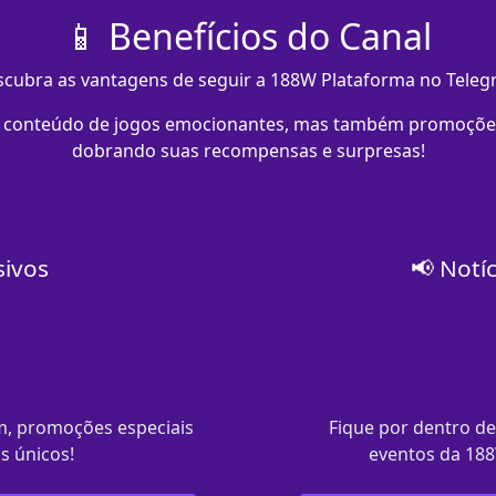
📱 Benefícios do Canal
cubra as vantagens de seguir a 188W Plataforma no Tele
 conteúdo de jogos emocionantes, mas também promoções e
dobrando suas recompensas e surpresas!
sivos
📢 Notí
m, promoções especiais
Fique por dentro d
s únicos!
eventos da 188