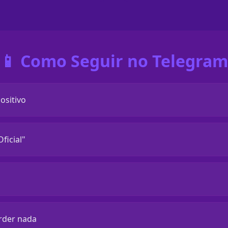
📱 Como Seguir no Telegram
ositivo
ficial"
erder nada