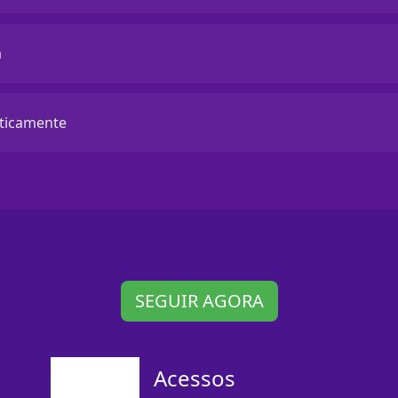
a
aticamente
SEGUIR AGORA
Acessos