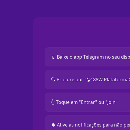
📱 Baixe o app Telegram no seu disp
🔍 Procure por "@188W PlataformaO
👆 Toque em "Entrar" ou "Join"
🔔 Ative as notificações para não p