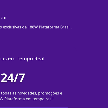
gram
xclusivas da 188W Plataforma Brasil ,
cias em Tempo Real
24/7
e todas as novidades, promoções e
W Plataforma em tempo real!