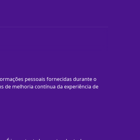
formações pessoais fornecidas durante o
ns de melhoria contínua da experiência de