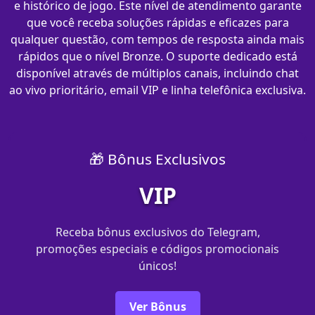
e histórico de jogo. Este nível de atendimento garante
que você receba soluções rápidas e eficazes para
qualquer questão, com tempos de resposta ainda mais
rápidos que o nível Bronze. O suporte dedicado está
disponível através de múltiplos canais, incluindo chat
ao vivo prioritário, email VIP e linha telefônica exclusiva.
🎁 Bônus Exclusivos
VIP
Receba bônus exclusivos do Telegram,
promoções especiais e códigos promocionais
únicos!
Ver Bônus