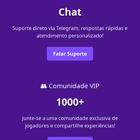
Chat
Suporte direto via Telegram, respostas rápidas e
atendimento personalizado!
Falar Suporte
👥 Comunidade VIP
1000+
Junte-se a uma comunidade exclusiva de
jogadores e compartilhe experiências!