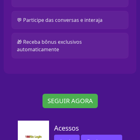
💬 Participe das conversas e interaja
🎁 Receba bônus exclusivos
automaticamente
SEGUIR AGORA
Acessos