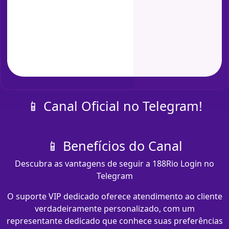
📱 Canal Oficial no Telegram!
📱 Benefícios do Canal
Descubra as vantagens de seguir a 188Rio Login no
Telegram
O suporte VIP dedicado oferece atendimento ao cliente
verdadeiramente personalizado, com um
representante dedicado que conhece suas preferências