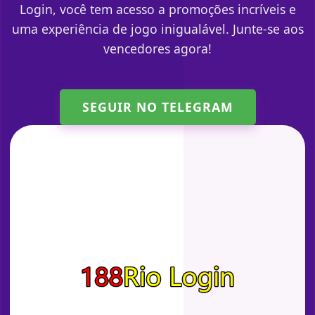
Login, você tem acesso a promoções incríveis e
uma experiência de jogo inigualável. Junte-se aos
vencedores agora!
SEGUIR NO TELEGRAM