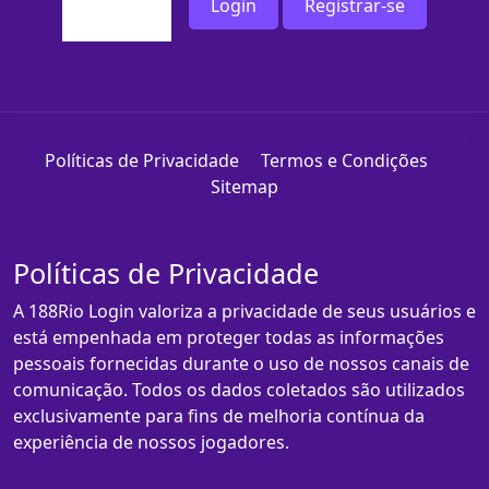
Login
Registrar-se
Políticas de Privacidade
Termos e Condições
Sitemap
Políticas de Privacidade
A 188Rio Login valoriza a privacidade de seus usuários e
está empenhada em proteger todas as informações
pessoais fornecidas durante o uso de nossos canais de
comunicação. Todos os dados coletados são utilizados
exclusivamente para fins de melhoria contínua da
experiência de nossos jogadores.