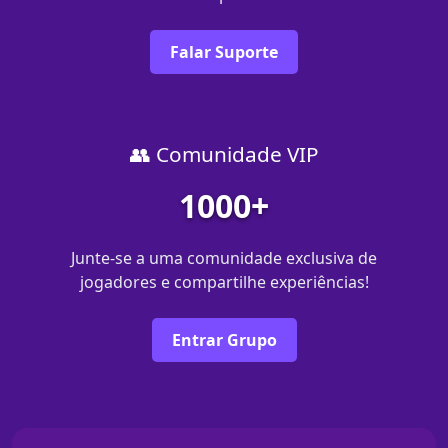
Falar Suporte
👥 Comunidade VIP
1000+
Junte-se a uma comunidade exclusiva de
jogadores e compartilhe experiências!
Entrar Grupo