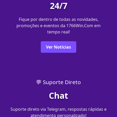
24/7
Fique por dentro de todas as novidades,
promoções e eventos da 1766Win.Com em
tempo real!
Ver Notícias
💬 Suporte Direto
Chat
Suporte direto via Telegram, respostas rápidas e
atendimento personalizado!