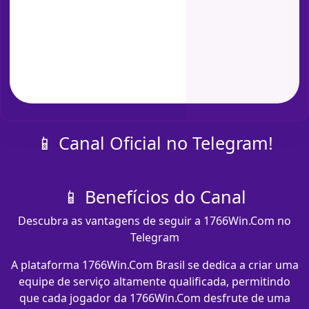
📱 Canal Oficial no Telegram!
📱 Benefícios do Canal
Descubra as vantagens de seguir a 1766Win.Com no
Telegram
A plataforma 1766Win.Com Brasil se dedica a criar uma
equipe de serviço altamente qualificada, permitindo
que cada jogador da 1766Win.Com desfrute de uma