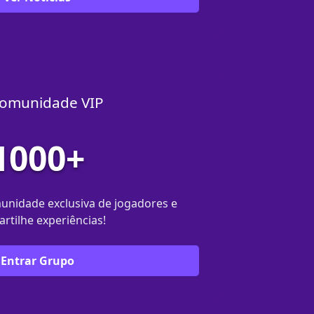
Comunidade VIP
1000+
unidade exclusiva de jogadores e
rtilhe experiências!
Entrar Grupo