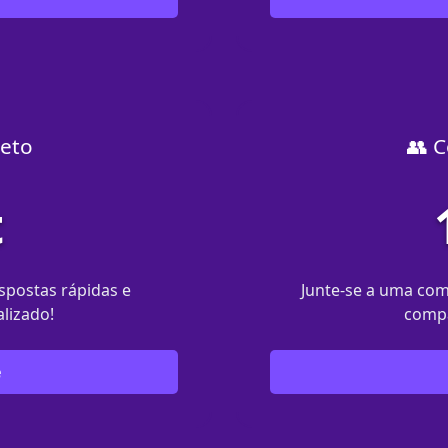
reto
👥 
t
espostas rápidas e
Junte-se a uma com
lizado!
compa
e