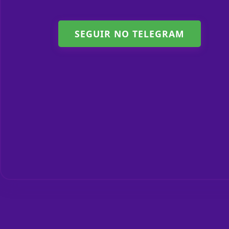
SEGUIR NO TELEGRAM