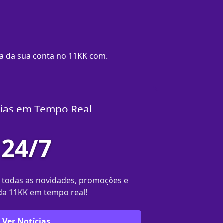
a da sua conta no 11KK com​.
cias em Tempo Real
24/7
e todas as novidades, promoções e
da 11KK em tempo real!
Ver Notícias