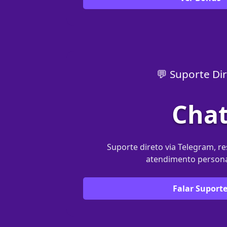
💬 Suporte Di
Cha
Suporte direto via Telegram, r
atendimento persona
Falar Suport