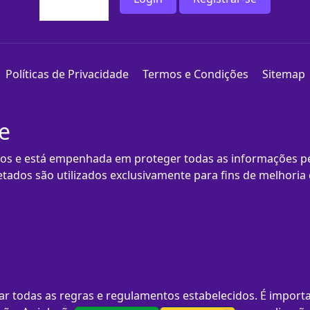
Políticas de Privacidade
Termos e Condições
Sitemap
de
rios e está empenhada em proteger todas as informações p
tados são utilizados exclusivamente para fins de melhoria
 todas as regras e regulamentos estabelecidos. É importa