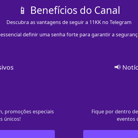
📱 Benefícios do Canal
Descubra as vantagens de seguir a 11KK no Telegram
essencial definir uma senha forte para garantir a seguranç
sivos
📢 Notí
m, promoções especiais
Fique por dentro d
s únicos!
eventos 