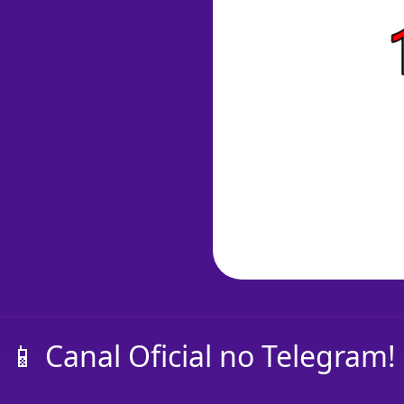
📱 Canal Oficial no Telegram!