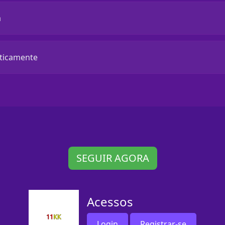
a
aticamente
SEGUIR AGORA
Acessos
Login
Registrar-se