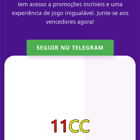
tem acesso a promoções incríveis e uma
experiência de jogo inigualável. Junte-se aos
vencedores agora!
SEGUIR NO TELEGRAM