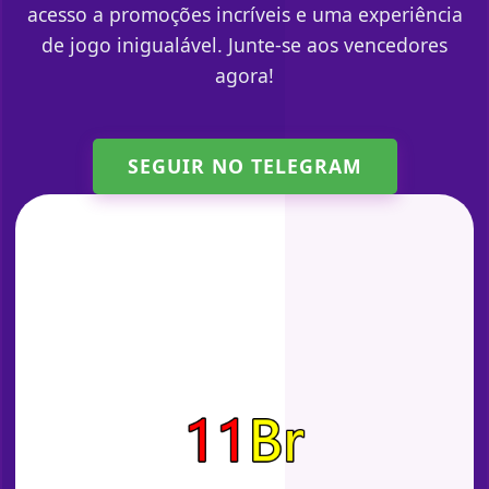
acesso a promoções incríveis e uma experiência
de jogo inigualável. Junte-se aos vencedores
agora!
SEGUIR NO TELEGRAM