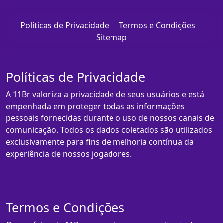
Políticas de Privacidade
Termos e Condições
Sitemap
Políticas de Privacidade
A 11Br valoriza a privacidade de seus usuários e está
empenhada em proteger todas as informações
pessoais fornecidas durante o uso de nossos canais de
comunicação. Todos os dados coletados são utilizados
exclusivamente para fins de melhoria contínua da
experiência de nossos jogadores.
Termos e Condições