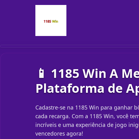
📱 1185 Win A M
Plataforma de A
Cadastre-se na 1185 Win para ganhar b
cada recarga. Com a 1185 Win, você te
incríveis e uma experiência de jogo inig
vencedores agora!