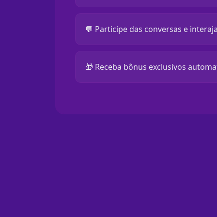
💬 Participe das conversas e interaj
🎁 Receba bônus exclusivos autom