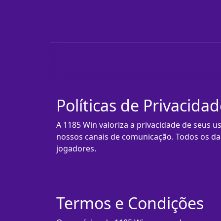
Políticas de Privacida
A 1185 Win valoriza a privacidade de seus 
nossos canais de comunicação. Todos os dad
jogadores.
Termos e Condições