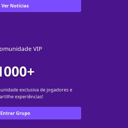
Ver Notícias
Comunidade VIP
1000+
unidade exclusiva de jogadores e
rtilhe experiências!
Entrar Grupo