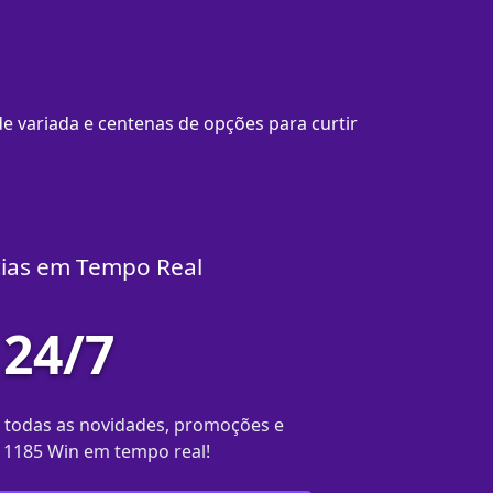
de variada e centenas de opções para curtir
cias em Tempo Real
24/7
e todas as novidades, promoções e
 1185 Win em tempo real!