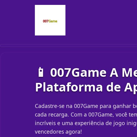
📱 007Game A M
Plataforma de A
Cadastre-se na 007Game para ganhar b
cada recarga. Com a 007Game, você te
incríveis e uma experiência de jogo inig
vencedores agora!