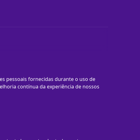
es pessoais fornecidas durante o uso de
elhoria contínua da experiência de nossos