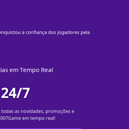
nquistou a confiança dos jogadores pela
cias em Tempo Real
24/7
e todas as novidades, promoções e
 007Game em tempo real!