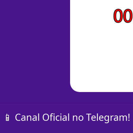
📱 Canal Oficial no Telegram!