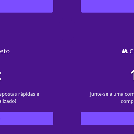
reto
👥 
t
espostas rápidas e
Junte-se a uma com
lizado!
compa
e