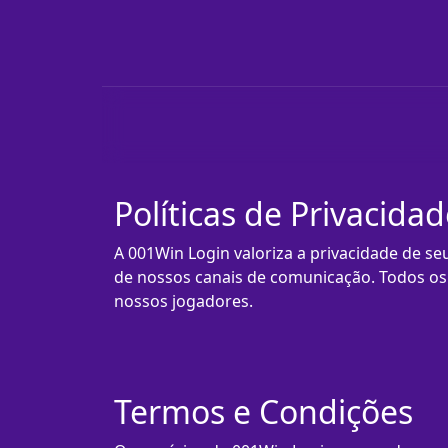
Políticas de Privacida
A 001Win Login valoriza a privacidade de s
de nossos canais de comunicação. Todos os 
nossos jogadores.
Termos e Condições