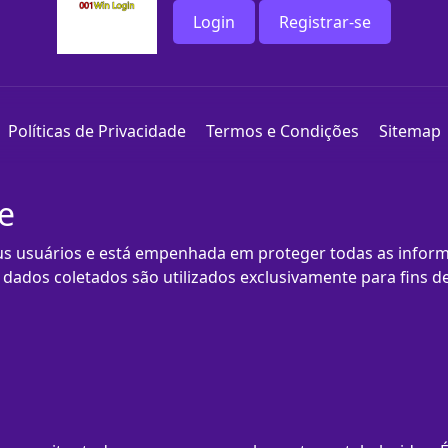
Login
Registrar-se
Políticas de Privacidade
Termos e Condições
Sitemap
de
eus usuários e está empenhada em proteger todas as infor
dados coletados são utilizados exclusivamente para fins d