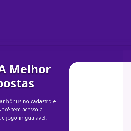
 A Melhor
postas
ar bônus no cadastro e
você tem acesso a
e jogo inigualável.